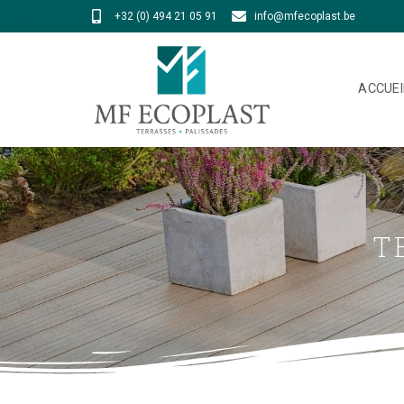
+32 (0) 494 21 05 91
info@mfecoplast.be
ACCUEI
T